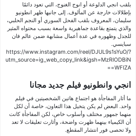
بلقب انجي الدلوعة أو انوج الغنوج، التي تعود دائمًا
بإطلالات خارجة عن المألوف. إلى جانبها ظهر انطونيو
سليمان، المعروف بلقب الفحل السوري أو النجم الحلبي،
والذي يتمتع بقاعدة جماهيرية واسعة بسبب محتواه المثير
للجدل وظهوره في عدة أعمال مشابهة ضمن عالم فان
سبايسي.
https://www.instagram.com/reel/DJUL9s1sYuO/?
utm_source=ig_web_copy_link&igsh=MzRlODBiN
WFlZA==
انجي وانطونيو فيلم جديد مجانا
ما أثار المفاجأة هو اجتماع هاتين الشخصيتين في فيلم
واحد. البعض لم يكن يتخيل هذا التعاون، خاصة أن لكل
منهما جمهور مختلف وأسلوب خاص، لكن المفاجأة كانت
أن الكيمياء بينهما ظهرت واضحة، وأثارت تعليقات لا تعد
ولا تحصى فور انتشار المقطع.