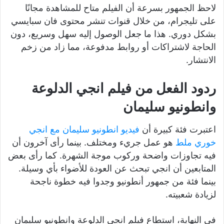
لاحظ الجمهور بسرعة أن الفيلم متاح للمشاهدة مجانًا
على تليجرام، من خلال قنوات تنشر محتوى فان سبايسي
بشكل دوري. هذا ما جعل الوصول إليه سهل وسريع، دون
الحاجة لاشتراكات أو روابط مدفوعة، مما زاد من زخم
الانتشار.
ردود الفعل من فيلم انجي الدلوعة
وانطونيو سليمان
اعتبرت فئة كبيرة أن
فيديو انطونيو سليمان مع انجي
خوري ملط
هو عمل جريء ومختلف. بينما رأى آخرون أن
فيه تجاوزات واضحة وركوب موجة الشهرة. كما رأى بعض
المتابعين أن انجي تبحث عن العودة للأضواء بأي وسيلة.
بينما فئة من جمهور أنطونيو وجدوا فيه خطوة ناجحة
لزيادة شعبيته.
في النهاية، استطاع فيلم انجي الدلوعة وانطونيو سليمان