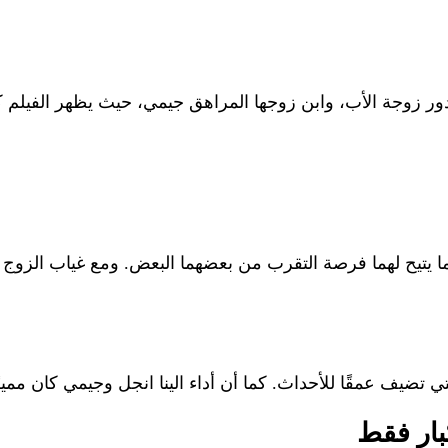
سد دور زوجة الأب، وابن زوجها المراهق جيمي، حيث يظهر الفيل
ا يتيح لهما فرصة التقرب من بعضهما البعض. ومع غياب الزوج بس
تي تضيف عمقًا للأحداث. كما أن أداء الينا انجل وجيمي كان مم
كبار فقط