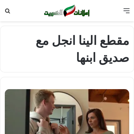
القائمة
بح
عن
مقطع الينا انجل مع
صديق ابنها