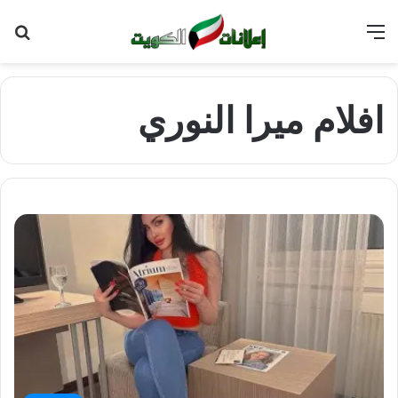
القائمة
بح
عن
افلام ميرا النوري