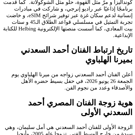
كونداليزا و مرّ مثل القهوة، حلو مثل الشوكولاتة. كما قدمت
برنامجًا إذاعيًا عبر راديو إنرجي، و شاركت في مبادرات
إنسانية لدعم سكان غزة عبر توفير شرائح eSIM، و خاضت
تجربة التمثيل في مسلسلي قواعد الطلاق الـ45 و ستات
بيت المعادي، كما أسست منصتها الإلكترونية Helbing للكتابة
الإبداعية.
تاريخ ارتباط الفنان أحمد السعدني
بميرنا الهلباوي
أعلن الفنان أحمد السعدني زواجه من ميرنا الهلباوي يوم
الجمعة 26 يونيو 2026، في حفل بسيط حضره الأهل
والأصدقاء وعدد من نجوم الفن.
هوية زوجة الفنان المصري أحمد
السعدني الأولى
الزوجة الأولى للفنان أحمد السعدني هي أمل سليمان، وهي
سيدة من خارج الوسط الفني تزوجا عام 2005، وأنجبا