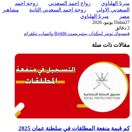
ميرنا الهلباوي
زواج احمد السعدني
زوجة احمد
السعدني الاولى
زوجة احمد السعدني الثانية
مشاهير
مصر
ميرنا الهلباوي
27 يونيو، 2026
Dalaa
2 دقائق
فيسبوك
تويتر
لينكدإن
بينتيريست
واتساب
تيلقرام
مقالات ذات صلة
كم قيمة منفعة المطلقات في سلطنة عمان 2025