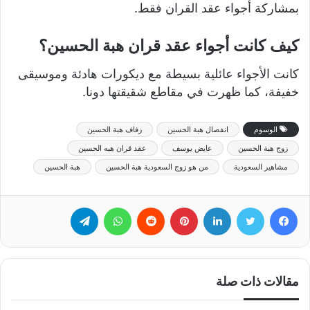
بمشاركة أجواء عقد القران فقط.
كيف كانت أجواء عقد قران هبة الحسين؟
كانت الأجواء عائلية بسيطة مع ديكورات هادئة وموسيقى
خفيفة، كما ظهرت في مقاطع شقيقتها دونا.
الوسوم
انفصال هبة الحسين
زفاف هبة الحسين
زوج هبة الحسين
عايض يوسف
عقد قران هبه الحسين
مشاهير السعودية
من هو زوج السعودية هبة الحسين
هبة الحسين
فيسبوك
تويتر
لينكدإن
بينتيريست
‏Reddit
واتساب
تيلقرام
مقالات ذات صلة