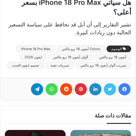
هل سيأتي iPhone 18 Pro Max بسعر
أعلى؟
تشير التقارير إلى أن آبل قد تحافظ على سياسة التسعير
الحالية دون زيادات كبيرة.
الوسوم
Colors آيفون 18 برو ماكس
iPhone 18 Pro Max
آيفون 18 برو ماكس
ألوان آيفون 18 برو ماكس
ايفون 2026
تسريب ألوان آيفون 18 برو ماكس
تسريبات تقنية
تصميم ايفون الجديد
فيسبوك
تويتر
لينكدإن
بينتيريست
‏Reddit
واتساب
تيلقرام
مقالات ذات صلة