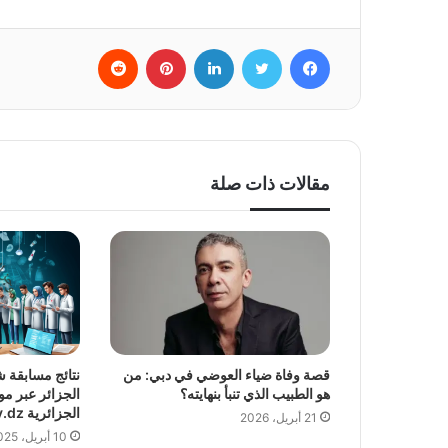
فيسبوك
تويتر
لينكدإن
بينتيريست
‏Reddit
مقالات ذات صلة
قصة وفاة ضياء العوضي في دبي: من
هو الطبيب الذي تنبأ بنهايته؟
الجزائر عبر مو
الجزائرية formation.sante.gov.dz
21 أبريل، 2026
10 أبريل، 2025