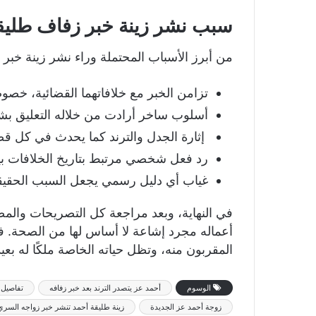
سبب نشر زينة خبر زفاف طليق
من أبرز الأسباب المحتملة وراء نشر زينة خبر 
تزامن الخبر مع خلافاتهما القضائية، خصوص
أسلوب ساخر أرادت من خلاله التعليق بش
إثارة الجدل والترند كما يحدث في كل قض
رد فعل شخصي مرتبط بتاريخ الخلافات بين
غياب أي دليل رسمي يجعل السبب الحقيق
في النهاية، وبعد مراجعة كل التصريحات والمص
أعماله مجرد إشاعة لا أساس لها من الصحة. ف
المقربون منه، وتظل حياته الخاصة ملكًا له بعي
الوسوم
أحمد عز يتصدر الترند بعد خبر زفافه
تفاصيل 
زوجة أحمد عز الجديدة
زينة طليقة أحمد تنشر خبر زواجه السري