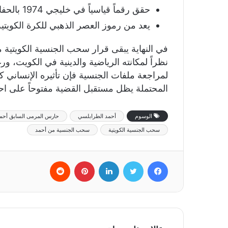
حقق رقماً قياسياً في خليجي 1974 بالحفاظ على نظافة شباكه طوال البطولة
يعد من رموز العصر الذهبي للكرة الكويتية
في النهاية يبقى قرار سحب الجنسية الكويتية من
نظراً لمكانته الرياضية والدينية في الكويت، و
لمراجعة ملفات الجنسية فإن تأثيره الإنساني 
المحتملة يظل مستقبل القضية مفتوحاً على اح
الوسوم
أحمد الطرابلسي
حارس المرمى السابق أحم
سحب الجنسية الكويتية
سحب الجنسية من أحمد
فيسبوك
تويتر
لينكدإن
بينتيريست
‏Reddit