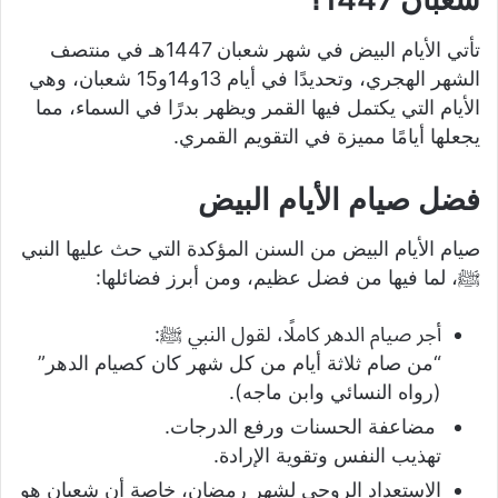
تأتي الأيام البيض في شهر شعبان 1447هـ في منتصف
الشهر الهجري، وتحديدًا في أيام 13و14و15 شعبان، وهي
الأيام التي يكتمل فيها القمر ويظهر بدرًا في السماء، مما
يجعلها أيامًا مميزة في التقويم القمري.
فضل صيام الأيام البيض
صيام الأيام البيض من السنن المؤكدة التي حث عليها النبي
ﷺ، لما فيها من فضل عظيم، ومن أبرز فضائلها:
أجر صيام الدهر كاملًا، لقول النبي ﷺ:
“من صام ثلاثة أيام من كل شهر كان كصيام الدهر”
(رواه النسائي وابن ماجه).
مضاعفة الحسنات ورفع الدرجات.
تهذيب النفس وتقوية الإرادة.
الاستعداد الروحي لشهر رمضان، خاصة أن شعبان هو