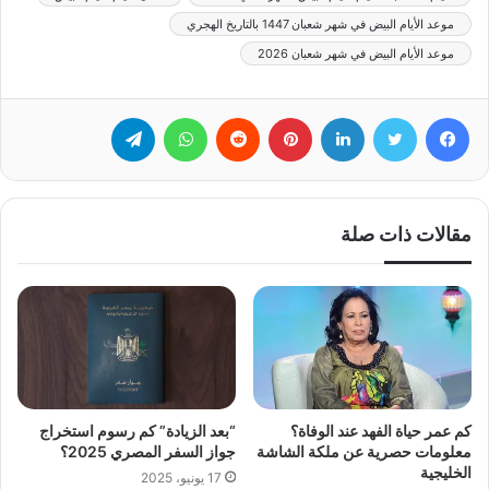
موعد الأيام البيض في شهر شعبان 1447 بالتاريخ الهجري
موعد الأيام البيض في شهر شعبان 2026
فيسبوك
تويتر
لينكدإن
بينتيريست
‏Reddit
واتساب
تيلقرام
مقالات ذات صلة
كم عمر حياة الفهد عند الوفاة؟
“بعد الزيادة” كم رسوم استخراج
معلومات حصرية عن ملكة الشاشة
جواز السفر المصري 2025؟
الخليجية
17 يونيو، 2025