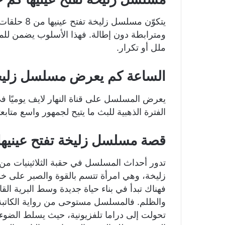
يتكوّن مسلس
ومترابطة دون إطالة. فهذا الأسلوب يضمن للم
ملل أو تكرار.
الساعة كم يعرض مسلسل زليخة ت
يعرض المسلسل على قناة النهار لايف يوميًا ف
الفترة الذهبية للبث ما يتيح لجمهور واسع متابعته
قصة مسلسل زليخة تفتح عينيه
تدور أحداث المسلسل في حقبة الثلاثينيات من 
زليخة، وهي امرأة تتسم بالقوة والصبر على خو
فهناك تبدأ في بناء حياة جديدة وسط البرية ال
والظلم. فالمسلسل مستوحى من رواية الكاتبة غوز
تحولت إلى دراما تلفزيونية، حيث يسلط الضوء