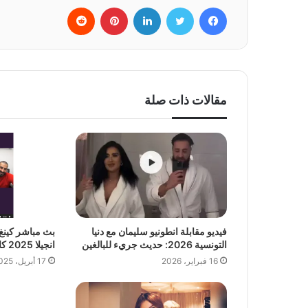
فيسبوك
تويتر
لينكدإن
بينتيريست
‏Reddit
مقالات ذات صلة
فيديو مقابلة انطونيو سليمان مع دنيا
بث مباشر كينغ
التونسية 2026: حديث جريء للبالغين
انجيلا 2025 كامل
16 فبراير، 2026
17 أبريل، 2025