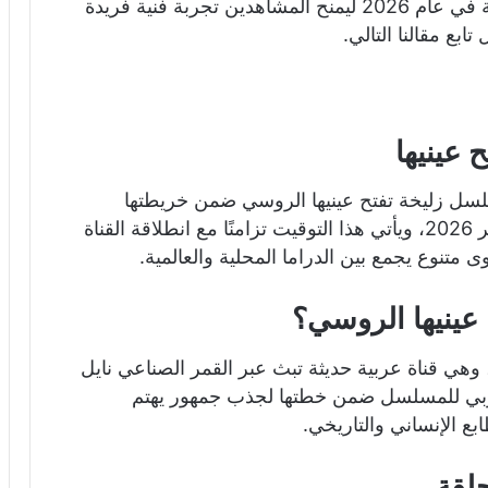
السياسي، ويعرض لأول مرة على شاشة عربية في عام 2026 ليمنح المشاهدين تجربة فنية فريدة
بع مقالنا التالي.
عينيها
سل زليخة تفتح عينيها الروسي ضمن خريطتها
الدرامية الجديدة، وذلك اعتبارًا من منتصف يناير 2026، ويأتي هذا التوقيت تزامنًا مع انطلاقة القناة
 متنوع يجمع بين الدراما المحلية والعالمية.
عينيها الروسي؟
وهي قناة عربية حديثة تبث عبر القمر الصناعي نايل
ربي للمسلسل ضمن خطتها لجذب جمهور يهتم
بع الإنساني والتاريخي.
لقة