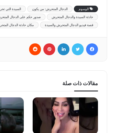
الوسوم
الدجال المتحرش: من يكون
السيدة التي تحر
حادثة السيدة والدجال المتحرش
صدور حكم على الدجال المتحر
قصة فيديو الدجال المتحرش والسيدة
مكان حادثة الدجال المتح
فيسبوك
تويتر
لينكدإن
بينتيريست
‏Reddit
مقالات ذات صلة