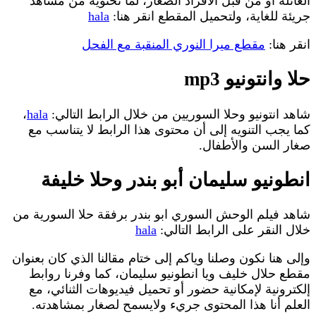
العائلة أو من قبل الأفراد الصغار، لما تحتويه من مشاهد
جريئة للغاية، ولتحميل المقطع انقر هنا:
hala
انقر هنا:
مقطع ميرا النوري المنقبة مع الفحل
حلا وانتونيو mp3
شاهد انتونيو وحلا السوريين من خلال الرابط التالي:
hala
،
كما يجب التنويه إلى أن محتوى هذا الرابط لا يتناسب مع
صغار السن والأطفال.
انطونيو سليمان أبو بندر وحلا خليفة
شاهد فيلم الوحش السوري ابو بندر برفقة حلا السورية من
خلال النقر على الرابط التالي:
hala
وإلى هنا نكون وصلنا وياكم إلى ختام مقالنا الذي كان بعنوان
مقطع حلال خليف ويا انطونيو سليمان، كما وفرنا روابط
إلكترونية لإمكانية حضور أو تحميل فيديوهات الثنائي، مع
العلم أنا هذا المحتوى جريء ولايسمح لصغار بمشاهدته.