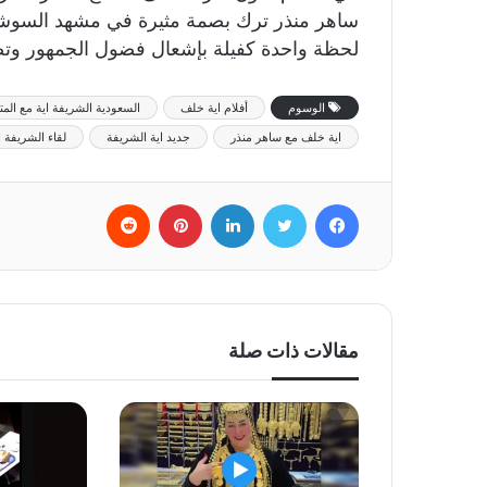
لحظة واحدة كفيلة بإشعال فضول الجمهور وتص
الوسوم
أفلام اية خلف
السعودية الشريفة اية مع الم
اية خلف مع ساهر منذر
جديد اية الشريفة
لقاء الشريفة 
فيسبوك
تويتر
لينكدإن
بينتيريست
‏Reddit
مقالات ذات صلة