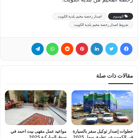
الوسوم
اصدار رخصة مخيم بلدية الكويت
شروط اصدار رخصة مخيم بلدية الكويت
فيسبوك
تويتر
لينكدإن
بينتيريست
‏Reddit
واتساب
تيلقرام
مقالات ذات صلة
خطوات إصدار توكيل سفر بالسيارة
مواعيد عمل مقهى بيت احمد في
في الكويت عبر تطبيق سهل 2025
سوق المباركية 2025