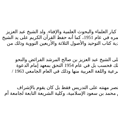
العلماء والبحوث العلمية والإفتاء. ولد الشيخ عبد العزيز
في مكة المكرمة يوم الأربعاء الموافق لـ 10/2/1946، قضى طفولته وحيداً بلا أب، حيث توفي والده وهو في سن الثامنة من عمره في عام 1951، كما أنه حفظ القرآن الكريم على يد الشيخ
كتاب التوحيد والأصول الثلاثة والأربعين النووية وذلك من
العزيز بن باز مفتي عام المملكة ورئيس هيئة كبار العلماء الفرائض في عام 1957 وعام 1960، وقرأ على الشيخ عبد العزيز بن صالح المرشد الفرائض والنحو
والتوحيد وذلك في عام 1959، وفي عام 1955 و1956 قرأ على الشيخ عبد العزيز الشثري عمدة الأحكام وزاد المستقنع، ليس ذلك فحسب بل في عام 1954 التحق بمعهد إمام الدعوة
العلمي في الرياض، وعندما تخرج منه التحق بكلية الشريعة بالرياض عام 1960، وحصل على شهادة الليسانس في العلوم الشرعية واللغة العربية منها وذلك في العام الجامعي 1963 /
 تقتصر مهنته على التدريس فقط بل كان يقوم بالإشراف
 محمد بن سعود الإسلامية، وكلية الشريعة التابعة لجامعة أم