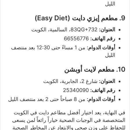
الليل
9. مطعم إيزي دايت (Easy Diet)
العنوان:
83QG+732، السالمية، الكويت
رقم الهاتف:
66556776
أوقات الدوام:
من 1 مساءً حتى 12:30 بعد منتصف
الليل
10. مطعم لايت أوبشن
العنوان:
شارع 2، الجابرية، الكويت
رقم الهاتف:
25340090
أوقات الدوام:
من 8 صباحاً حتى 2 بعد منتصف الليل
في النهاية، يعد اختيار أفضل مطاعم دايت في الكويت
المتخصصة في الوجبات الصحية خياراً رائعاً لمن يسعى
للحفاظ على وزن صحي والابتعاد عن المخاطر الصحية