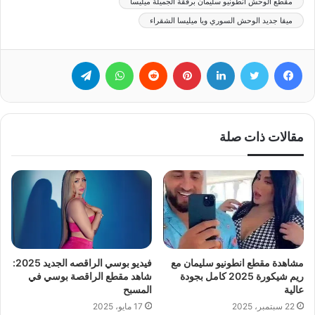
مقطع الوحش انطونيو سليمان برفقة الجميلة ميليسا
ميقا جديد الوحش السوري ويا ميليسا الشقراء
فيسبوك
تويتر
لينكدإن
بينتيريست
‏Reddit
واتساب
تيلقرام
مقالات ذات صلة
مشاهدة مقطع انطونيو سليمان مع
فيديو بوسي الراقصه الجديد 2025:
ريم شيكورة 2025 كامل بجودة
شاهد مقطع الراقصة بوسي في
عالية
المسبح
22 سبتمبر، 2025
17 مايو، 2025