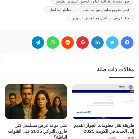
صور مسربة للعراقية الينا ويا الوحش السوري انطونيو
فيلم انطونيو سليمان مع الينا انجل
مقاطع الينا انجل
ميقا عراقي الينا انجل مع الوحش السوري
فيسبوك
تويتر
لينكدإن
بينتيريست
‏Reddit
واتساب
تيلقرام
مقالات ذات صلة
طريقة نقل معلومات الجواز القديم
متى موعد عرض مسلسل كنز
إلى الجديد في الكويت 2025
قارون التركي 2025 على القنوات
الناقلة؟
16 يناير، 2025