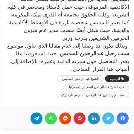
الأكاديمية المرموقة، حيث عمل كأستاذ ومحاضر في كلية
الشريعة وكلية الحقوق بجامعة أم القرى بمكة المكرمة.
كما يعتبر السديس شخصية بارزة في الأوساط الأكاديمية
والدينية، حيث شغل أيضًا منصب مدير عام شؤون
الحرمين الشريفين بدرجة وزير.
وبذلك نكون قد وصلنا إلى ختام مقالنا الذي تناول موضوع
سبب رحيل عبدالرحمن السديس
، حيث استعرضنا معًا
بعض التفاصيل حول سيرته الذاتية وعمره، بالإضافة إلى
أسباب هذا القرار المفاجئ.
الوسوم
الشيخ عبد الرحمن السديس
حيل الشيخ عبد الرحمن السديس إلى تركيا
سبب حيل الشيخ عبد الرحمن السديس إلى تركيا
فيسبوك
تويتر
لينكدإن
بينتيريست
‏Reddit
واتساب
تيلقرام