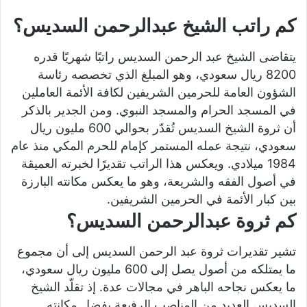
كم راتب الشيخ عبدالرحمن السديس؟
يتقاضى الشيخ عبد الرحمن السديس راتبًا شهريًا قدره
8200 ريال سعودي، وهو المبلغ الذي تخصصه رئاسة
الشؤون العامة للحرمين الشريفين لكافة الأئمة العاملين
في المسجد الحرام والمسجد النبوي. ومن الجدير بالذكر
أن ثروة الشيخ السديس تُقدّر بحوالي 600 مليون ريال
سعودي، نتيجة عمله المستمر كإمام للحرم المكي منذ عام
1984 ميلادي. ويعكس هذا الراتب تقديرًا لخبرته العميقة
في أصول الفقه والشريعة، وهو ما يعكس مكانته البارزة
بين كبار الأئمة في الحرمين الشريفين.
كم ثروة عبدالرحمن السديس؟
تشير تقديرات
ثروة عبد الرحمن السديس
إلى أن مجموع
ما يمتلكه من أصول يصل إلى 600 مليون ريال سعودي،
ما يعكس نجاحه الباهر في مجالات عدة. إذ تقلّد الشيخ
السديس العديد من المناصب الرفيعة بفضل مكانته