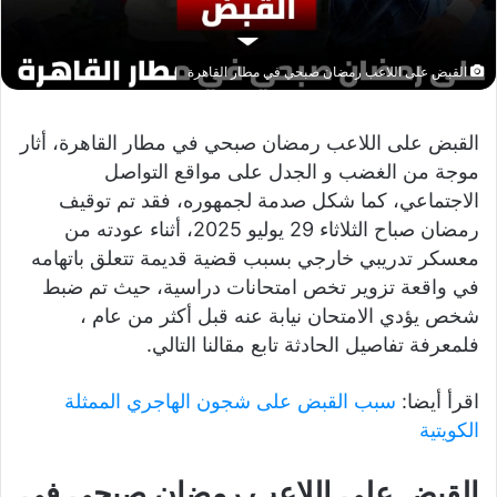
القبض على اللاعب رمضان صبحي في مطار القاهرة
القبض على اللاعب رمضان صبحي في مطار القاهرة، أثار
موجة من الغضب و الجدل على مواقع التواصل
الاجتماعي، كما شكل صدمة لجمهوره، فقد تم توقيف
رمضان صباح الثلاثاء 29 يوليو 2025، أثناء عودته من
معسكر تدريبي خارجي بسبب قضية قديمة تتعلق باتهامه
في واقعة تزوير تخص امتحانات دراسية، حيث تم ضبط
شخص يؤدي الامتحان نيابة عنه قبل أكثر من عام ،
فلمعرفة تفاصيل الحادثة تابع مقالنا التالي.
اقرأ أيضا:
سبب القبض على شجون الهاجري الممثلة
الكويتية
القبض على اللاعب رمضان صبحي في