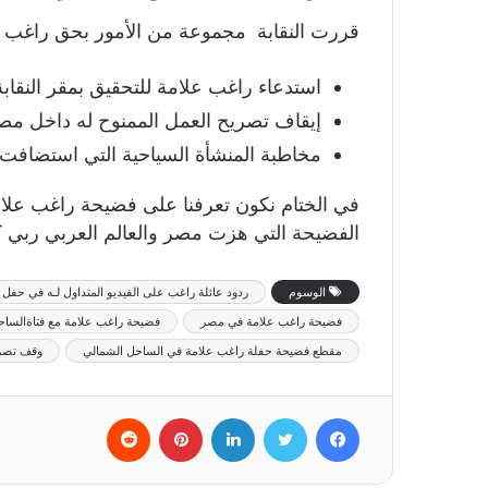
قررت النقابة مجموعة من الأمور بحق راغب ع
استدعاء راغب علامة للتحقيق بمقر النقابة
إيقاف تصريح العمل الممنوح له داخل مصر 
مخاطبة المنشأة السياحية التي استضافت ال
في الختام نكون تعرفنا على فضيحة راغب علا
الفضيحة التي هزت مصر والعالم العربي ربي ك
الوسوم
ردود عائلة راغب على الفيديو المتداول لـه في حفل
فضيحة راغب علامة في مصر
فضيحة راغب علامة مع فتاةالساح
مقطع فضيحة حفلة راغب علامة في الساحل الشمالي
وقف تصريح
فيسبوك
تويتر
لينكدإن
بينتيريست
‏Reddit