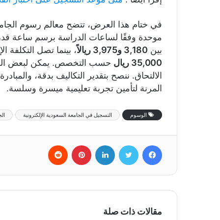
موحدة وفقًا لساعات الدراسة برسم ساعة قد
بين
3,180 و3,975 ريالاً
، بينما تصل التكلفة ا
35,000 ريال
حسب التخصص. يمكن لبعض الفئات
الالتحاق. ننصح بتقدير التكاليف بدقة، والمبادر
المرنة لتأمين تجربة تعليمية ميسرة وسلسة.
الوسوم
التسجيل في الجامعة السعودية الإلكترونية
الج
فيسبوك
تويتر
لينكدإن
بينتيريست
‏Reddit
مقالات ذات صلة