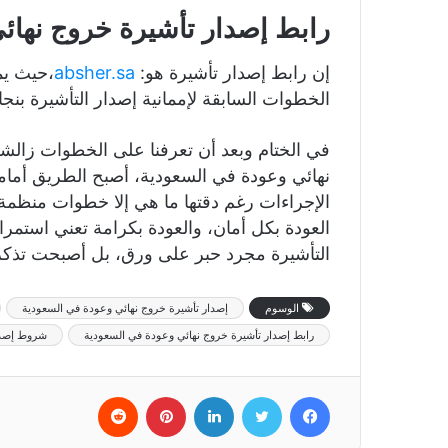
رابط إصدار تأشيرة خروج نهائ
إن رابط إصدار تأشيرة هو:
absher.sa
،حيث يم
الخطوات السابقة لإممانية إصدار التأشيرة بنجا
في الختام وبعد أن تعرفنا على الخطوات زالشر
نهائي وعودة في السعودية، أصبح الطريق أمام
الإجراءات رغم دقتها ما هي إلا خطوات منظمة
العودة بكل أمان، والعودة بكرامة تعني استمرار
التأشيرة مجرد حبر على ورق، بل أصبحت تذكرة 
الوسوم
إصدار تأشيرة خروج نهائي وعودة في السعودية
رابط إصدار تأشيرة خروج نهائي وعودة في السعودية
شروط إصدار
فيسبوك
تويتر
لينكدإن
بينتيريست
‏Reddit