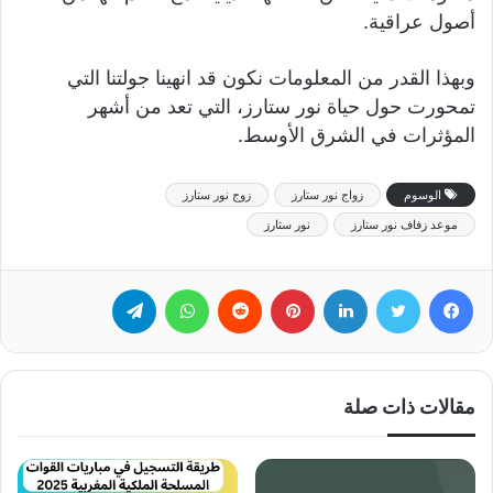
أصول عراقية.
وبهذا القدر من المعلومات نكون قد انهينا جولتنا التي
تمحورت حول حياة نور ستارز، التي تعد من أشهر
المؤثرات في الشرق الأوسط.
الوسوم
زواج نور ستارز
زوج نور ستارز
موعد زفاف نور ستارز
نور ستارز
فيسبوك
تويتر
لينكدإن
بينتيريست
‏Reddit
واتساب
تيلقرام
مقالات ذات صلة