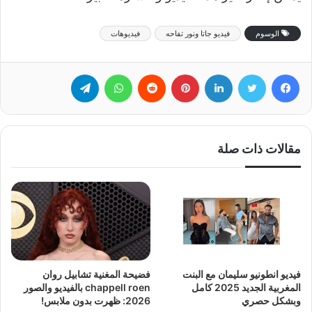
الوسوم
فيديو جاتا ونور تفاحه
فيديوهات
فيسبوك
تويتر
لينكدإن
بينتيريست
‏Reddit
واتساب
تيلقرام
مقالات ذات صلة
فيديو انطونيو سليمان مع البنت
فضيحة المغنية تشابيل روان
المغربية الجديد 2025 كامل
chappell roen بالفيديو والصور
وبشكل حصري
2026: ظهرت بدون ملابس!