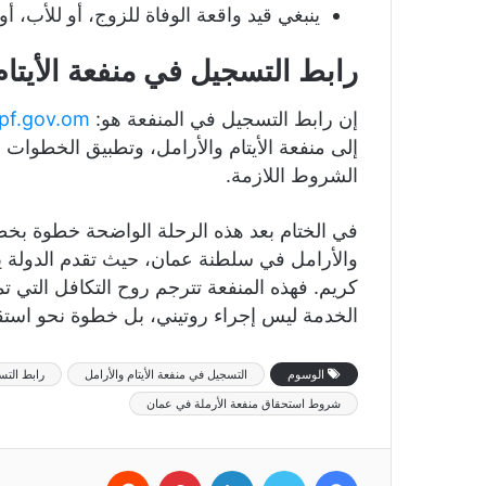
ينبغي قيد واقعة الوفاة للزوج، أو للأب، أ
رابط التسجيل في منفعة الأيتا
إن رابط التسجيل في المنفعة هو:
spf.gov.om
إلى منفعة الأيتام والأرامل، وتطبيق الخطوات ا
الشروط اللازمة.
في الختام بعد هذه الرحلة الواضحة خطوة بخطوة
والأرامل في سلطنة عمان، حيث تقدم الدولة يد
كريم. فهذه المنفعة تترجم روح التكافل التي تمي
الخدمة ليس إجراء روتيني، بل خطوة نحو استق
الوسوم
التسجيل في منفعة الأيتام والأرامل
رابط التس
شروط استحقاق منفعة الأرملة في عمان
فيسبوك
تويتر
لينكدإن
بينتيريست
‏Reddit