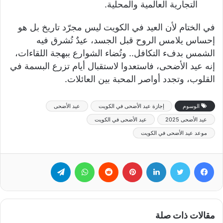
التجارية العالمية والمحلية.
في الختام لأن العيد في الكويت ليس مجرّد تاريخ بل هو
إحساس يلامس الروح قبل الجسد، عيدٌ تُشرق فيه
الشمس بدفء التكافل.. وتُضاء الشوارع ببهجة اللقاءات،
إنه عيد الأضحى، فاستعدوا لاستقبال أيام تزرع البسمة في
القلوب، وتجدد أواصر المحبة بين العائلات.
الوسوم
إجازة عيد الأضحى في الكويت
عيد الأضحى
عيد الأضحى 2025
عيد الأضحى في الكويت
موعد عيد الأضحى في الكويت
فيسبوك
تويتر
لينكدإن
بينتيريست
‏Reddit
واتساب
تيلقرام
مقالات ذات صلة