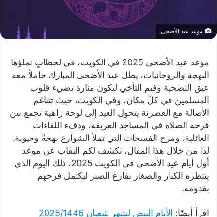
موعد عيد الأضحى
موعد عيد الأضحى 2025 في الكويت، في لحظاتٍ تملؤها
البهجة والروحانيات، يطل عيد الأضحى المبارك حاملاً معه
عبق التضحية وقيم التآخي ليكون منارة تضيء قلوب
المسلمين في كلّ مكان، وفي الكويت، حيث تتناغم
الأصالة مع العصرنة يتحول العيد إلى لوحة زاهية تجمع بين
فرحة الصلاة في المساجد العريقة، ودفء اللقاءات
العائلية، ومرح الفسحات التي تملأ الشوارع بهجةً وحيوية.
لذا من خلال هذا المقال، نكشف لكم النقاب عن موعد
أول أيام عيد الأضحى في الكويت 2025، ذلك اليوم الذي
ينتظره الكبار والصغار بفارغ الصبر ليكتمل فرحهم
بقدومه.
اقرأ أيضًا:
الأيام البيض لشهر شعبان 2025/1446