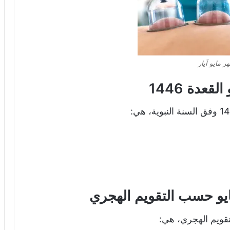
 مايو آيار
عدة 1446
يو حسب التقويم الهجري
قويم الهجري، هي: