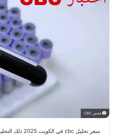
فحص CBC
سعر تحليل cbc في