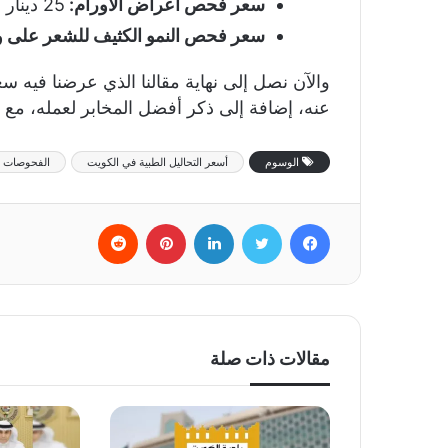
سعر فحص أعراض الأورام:
25 دينار كويتي.
سعر فحص النمو الكثيف للشعر على و
عنه، إضافة إلى ذكر أفضل المخابر لعمله، مع بي
الوسوم
أسعر التحاليل الطبية في الكويت
الفحوصات ا
فيسبوك
تويتر
لينكدإن
بينتيريست
‏Reddit
مقالات ذات صلة