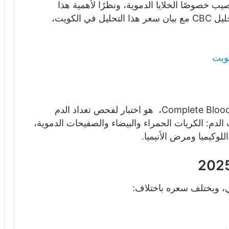
ب خصوصًا الخلايا الدموية، ونظرًا لأهمية هذا
التحليل سنخط مقالنا التالي لنتعرف فيه عن تحليل CBC مع بيان سعر هذا التحليل في الكويت،
كويت
تحليل CBC أو ما يعرف كاملاً بتحليل Complete Blood Count، هو اختبار لفحص تعداد الدم
دم: الكريات الحمراء والبيضاء والصفيحات الدموية،
كيميا ومرض الأنيميا.