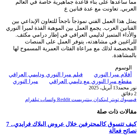
مما ساعدها على بناء قاعدة جماهيرية خاصة في العالم
العربي. تعاونت مع عدة فنانين ع
يمثل هذا العمل الفني نموذجاً ناجحاً للتعاون الإبداعي بين
الفنانين العرب. يجمع العمل بين الموهبة الفذة لميرا النوري
والأداء المتميز لدليمي العراقي في إطار درامي مكثف.
للراغبين في مشاهدته، يتوفر العمل على المنصات
المخصصة لذلك مع مراعاة الفئات العمرية المسموح لها
بالمشاهدة.
الوسوم
أفلام ميرا النوري
فيلم ميرا النوري ودليمي العراقي
مقطع ميرا النوري مع دليمي العراقي
ميرا النوري
نور محمد
13 أبريل، 2025
2 دقائق
فيسبوك
تويتر
لينكدإن
بينتيريست
واتساب
تيلقرام
مقالات ذات صلة
كيف تتسوق كالمحترفين خلال عروض البلاك فرايدي.. 7
نصائح فعالة