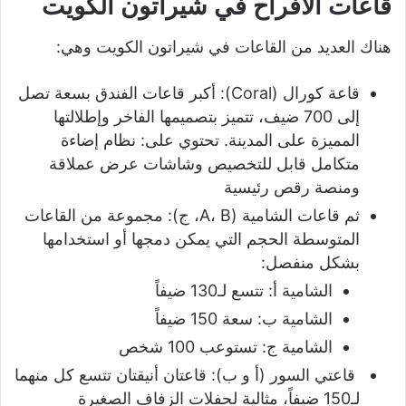
قاعات الأفراح في شيراتون الكويت
هناك العديد من القاعات في شيراتون الكويت وهي:
قاعة كورال (Coral): أكبر قاعات الفندق بسعة تصل
إلى 700 ضيف، تتميز بتصميمها الفاخر وإطلالتها
المميزة على المدينة. تحتوي على: نظام إضاءة
متكامل قابل للتخصيص وشاشات عرض عملاقة
ومنصة رقص رئيسية
ثم قاعات الشامية (A، B، ج): مجموعة من القاعات
المتوسطة الحجم التي يمكن دمجها أو استخدامها
بشكل منفصل:
الشامية أ: تتسع لـ130 ضيفاً
الشامية ب: سعة 150 ضيفاً
الشامية ج: تستوعب 100 شخص
قاعتي السور (أ و ب): قاعتان أنيقتان تتسع كل منهما
لـ150 ضيفاً، مثالية لحفلات الزفاف الصغيرة