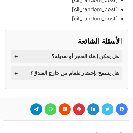
[cil_random_post]
[cil_random_post]
[cil_random_post]
الأسئلة الشائعة
+
هل يمكن إلغاء الحجز أو تعديله؟
+
هل يسمح بإحضار طعام من خارج الفندق؟
فيسبوك
تويتر
لينكدإن
بينتيريست
‏Reddit
واتساب
تيلقرام