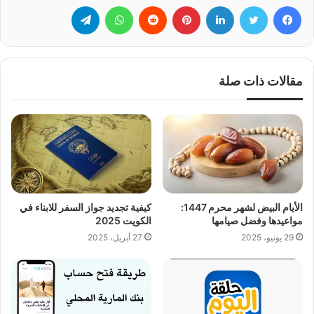
فيسبوك
تويتر
لينكدإن
بينتيريست
‏Reddit
واتساب
تيلقرام
مقالات ذات صلة
الأيام البيض لشهر محرم 1447:
كيفية تجديد جواز السفر للابناء في
مواعيدها وفضل صيامها
الكويت 2025
29 يونيو، 2025
27 أبريل، 2025