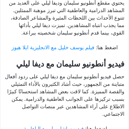
يحتوي مقطع أنطونيو سليمان وديفا ليلي على العديد من
المشاهد الدرامية والعاطفية التي تبرز موهبة الممثلين.
تتنوع الأحداث بين اللحظات المثيرة والمشاعر الصادقة،
مما يجذب انتباه المشاهدين. تميزت ديفا ليلي بأدائها
القوي، بينما قدم أنطونيو سليمان شخصيته ببراعة.
اضغط هنا:
فيلم يوسف خليل مع الانجليزية ايلا هيوز
فيديو أنطونيو سليمان مع ديفا ليلي
حصل فيديو أنطونيو سليمان مع ديفا ليلي على ردود أفعال
متباينة من الجمهور، حيث أشاد الكثيرون بالأداء التمثيلي
والقصة المميزة. كما لاقت بعض المشاهد استحسانًا كبيرًا
بسبب تركيزها على الجوانب العاطفية والدرامية. يمكن
الاطلاع على آراء المشاهدين عبر منصات التواصل
الاجتماعي.
اضغط هنا:
فيديو ساشا بيرل مع البلغارية