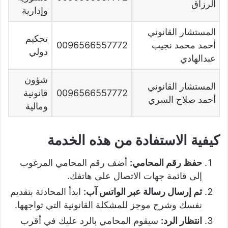
الرزاق
وإدارية
المستشار القانوني
تحكيم
أحمد محمد نجيب
0096566557772
دولي
عبدالهادي
شؤون
المستشار القانوني
0096566557772
قانونية
أحمد صلاح السري
ومالية
كيفية الاستفادة من هذه الخدمة
حفظ رقم المحامي:
أضف رقم المحامي المرغوب
إلى قائمة جهات الاتصال على هاتفك.
ثم إرسال رسالة عبر الواتس آب:
ابدأ المحادثة بتقديم
نفسك وشرح موجز للمشكلة القانونية التي تواجهها.
انتظار الرد:
سيقوم المحامي بالرد عليك في أقرب