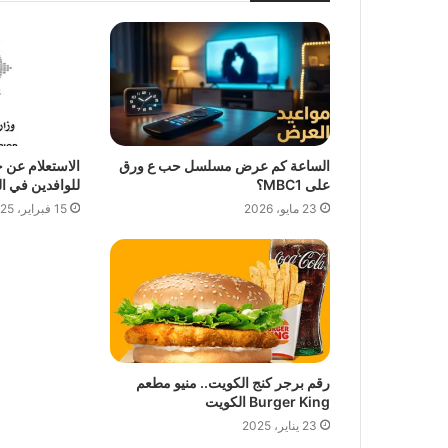
الساعة كم عرض مسلسل حب ع ورق
الاستعلام عن 
على MBC1؟
للوافدين في الكو
23 مايو، 2026
15 فبراير، 2025
رقم برجر كنج الكويت.. منيو مطعم
Burger King الكويت
23 يناير، 2025