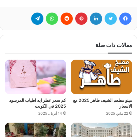
فيسبوك
تويتر
لينكدإن
بينتيريست
‏Reddit
واتساب
تيلقرام
مقالات ذات صلة
مينو مطعم الشيف طاهر 2025 مع
كم سعر عطر ايه اطياب المرشود
الاسعار
2025 في الكويت
22 مايو، 2025
14 أبريل، 2025