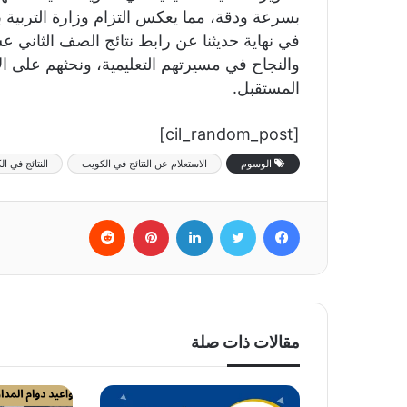
بسرعة ودقة، مما يعكس التزام وزارة التربية بت
في نهاية حديثنا عن رابط نتائج الصف الثاني ع
والنجاح في مسيرتهم التعليمية، ونحثهم على ا
المستقبل.
[cil_random_post]
الوسوم
الاستعلام عن النتائج في الكويت
النتائج في ا
فيسبوك
تويتر
لينكدإن
بينتيريست
‏Reddit
مقالات ذات صلة