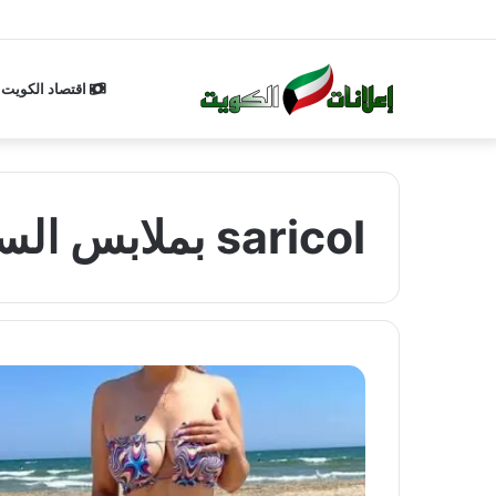
اقتصاد الكويت
saricol بملابس السباحة