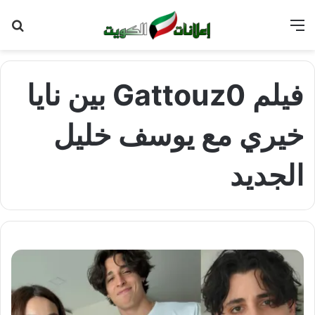
القائمة
بح
عن
فيلم Gattouz0 بين نايا
خيري مع يوسف خليل
الجديد