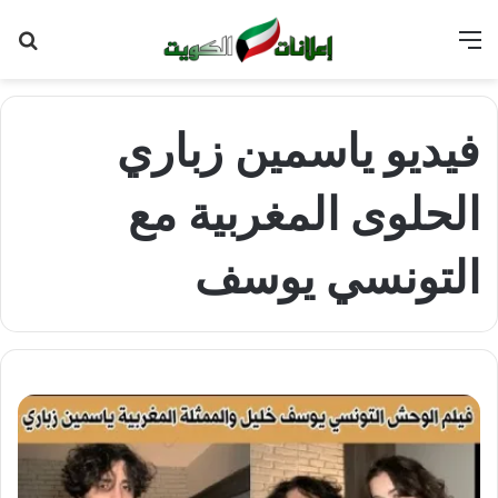
القائمة
بح
عن
فيديو ياسمين زباري
الحلوى المغربية مع
التونسي يوسف