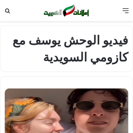
القائمة
بح
عن
فيديو الوحش يوسف مع
كازومي السويدية