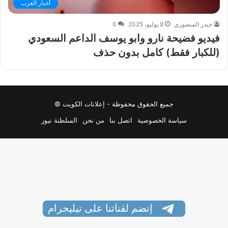
أخبار العرب
حيدر المنصوري
8 يوليو، 2025
0
فيديو فضيحة نارو وابو يوسف الداعم السعودي
(للكبار فقط) كامل بدون حذف
جميع الحقوق محفوظة - إعلانات الكويت ©
سياسة الخصوصية
اتصل بنا
من نحن
السلطنة نيوز
إنضم لقناتنا على تيليجرام