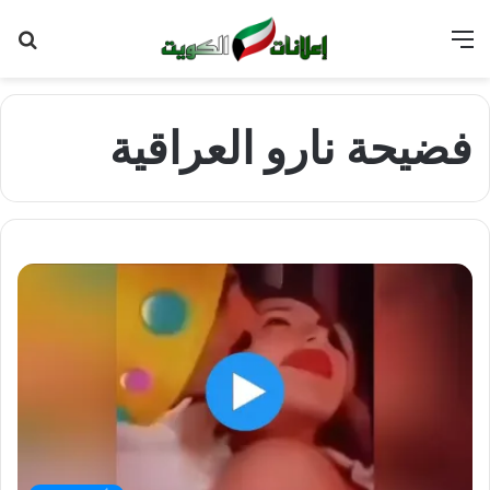
القائمة
بح
عن
فضيحة نارو العراقية