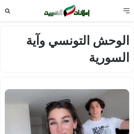
القائمة
بح
عن
الوحش التونسي وآية
السورية