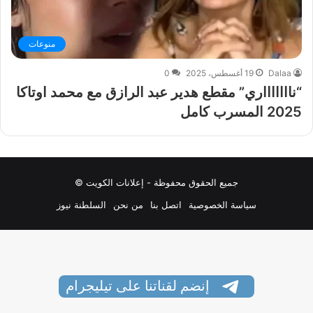
منوعات
Dalaa
19 أغسطس، 2025
0
“ناااااااري” مقطع هدير عبد الرازق مع محمد اوتاكا
2025 المسرب كامل
جميع الحقوق محفوظة - إعلانات الكويت ©
سياسة الخصوصية
اتصل بنا
من نحن
السلطنة نيوز
إنضم لقناتنا على تيليجرام