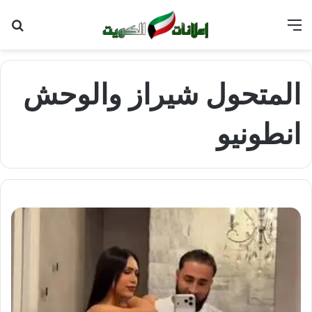
القائمة
بح
عن
المتحول شيراز والوحش
انطونيو