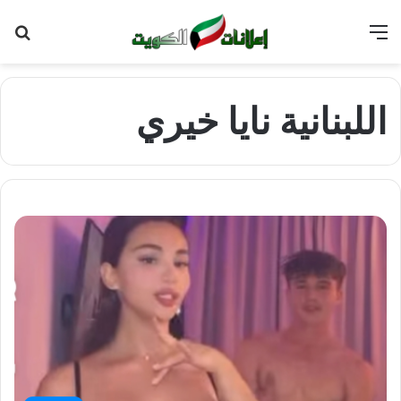
القائمة
بح
عن
اللبنانية نايا خيري