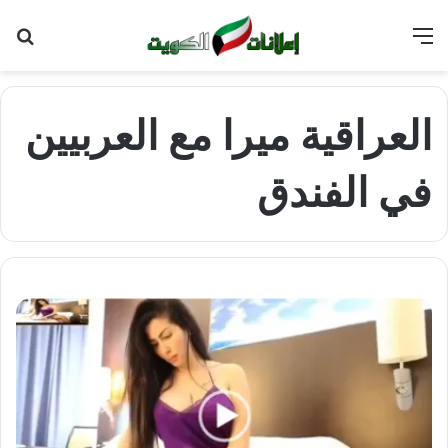
القائمة
بح
عن
العراقية ميرا مع العربيين
في الفندق