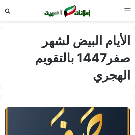
القائمة
بح
عن
الأيام البيض لشهر
صفر1447 بالتقويم
الهجري