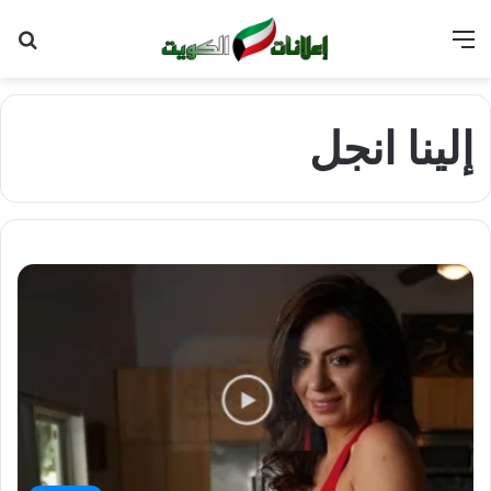
القائمة
بح
عن
إلينا انجل